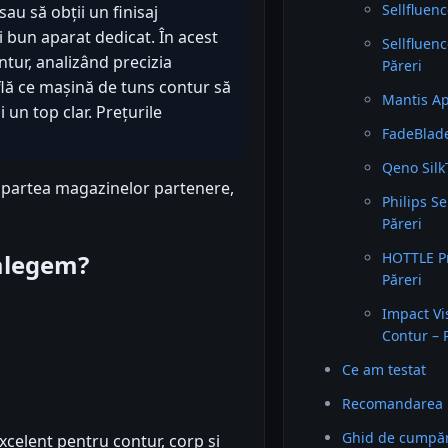
Sellfluen
sau să obții un finisaj
i bun aparat dedicat. În acest
Sellfluenc
tur, analizând precizia
Păreri
Află ce mașină de tuns contur să
Mantis Ap
 un top clar. Prețurile
FadeBlade
Qeno Silk
n partea magazinelor partenere,
Philips S
Păreri
 alegem?
HOTTLE Pr
Păreri
Impact Vi
Contur – 
Ce am testat
Recomandarea 
Ghid de cumpăr
xcelent pentru contur, corp și