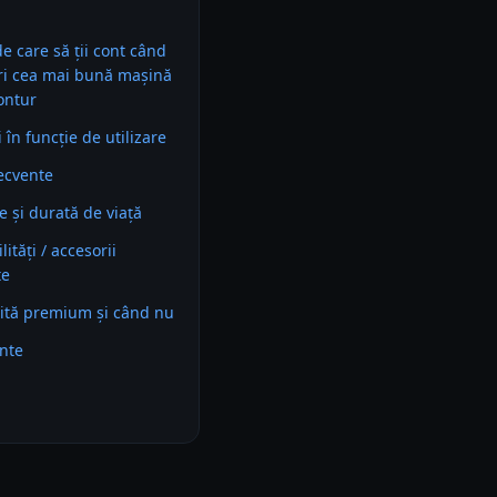
 de care să ții cont când
ri cea mai bună mașină
ontur
în funcție de utilizare
recvente
e și durată de viață
ități / accesorii
te
ită premium și când nu
ente