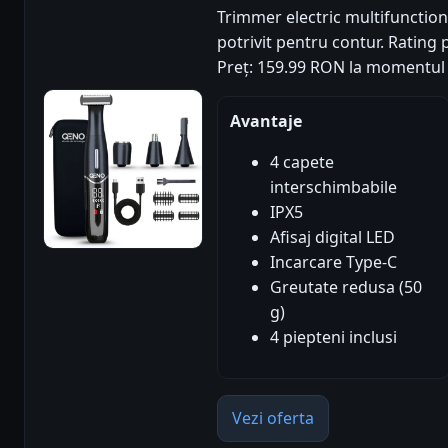
Trimmer electric multifunctiona
potrivit pentru contur. Rating p
Preț: 159.99 RON la momentul 
Avantaje
4 capete
interschimbabile
IPX5
Afisaj digital LED
Incarcare Type-C
Greutate redusa (50
g)
4 piepteni inclusi
Vezi oferta