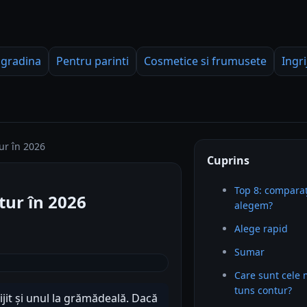
 gradina
Pentru parinti
Cosmetice si frumusete
Ingri
ur în 2026
Cuprins
Top 8: comparaț
ur în 2026
alegem?
Alege rapid
Sumar
Care sunt cele
tuns contur?
ijit și unul la grămădeală. Dacă