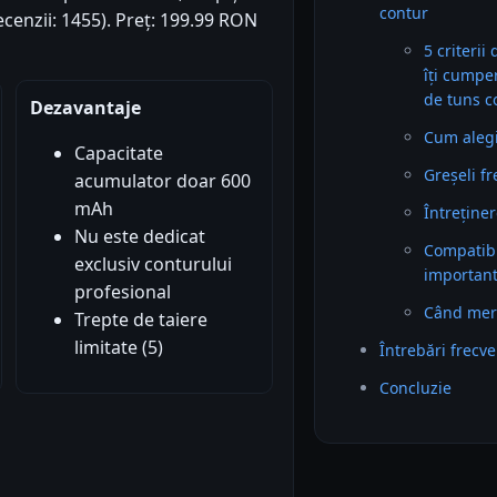
contur
recenzii: 1455). Preț: 199.99 RON
5 criterii
îți cumpe
de tuns c
Dezavantaje
Cum alegi 
Capacitate
Greșeli f
acumulator doar 600
mAh
Întreținer
Nu este dedicat
Compatibil
exclusiv conturului
importan
profesional
Când mer
Trepte de taiere
limitate (5)
Întrebări frecv
Concluzie