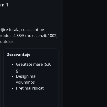
in 1
ijire totala, cu accent pe
rodus: 4.83/5 (nr. recenzii: 1002).
datelor.
Dezavantaje
Greutate mare (530
g)
Design mai
voluminos
Pret mai ridicat