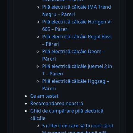
Pilă electrică călcâie IMA Trend
Negru – Păreri
Pilă electrică călcâie Horigen V-
605 – Păreri
Pilă electrică călcâie Regal Bliss
– Păreri
Pilă electrică călcâie Deorr –
Păreri
Pilă electrică călcâie Juemel 2 in
1 – Păreri
Pilă electrică călcâie Hggzeg –
Păreri
Ce am testat
Recomandarea noastră
Ghid de cumpărare pilă electrică
călcâie
5 criterii de care să ții cont când
îți cumperi cea mai bună pilă