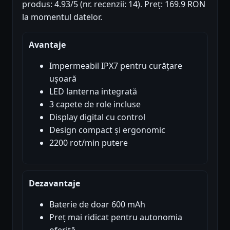
produs: 4.93/5 (nr. recenzii: 14). Preț: 169.9 RON
la momentul datelor.
Avantaje
Impermeabil IPX7 pentru curățare
ușoară
LED lanterna integrată
3 capete de role incluse
Display digital cu control
Design compact și ergonomic
2200 rot/min putere
Dezavantaje
Baterie de doar 600 mAh
Preț mai ridicat pentru autonomia