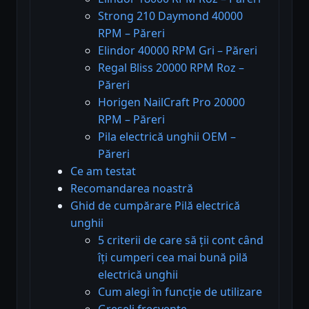
Strong 210 Daymond 40000
RPM – Păreri
Elindor 40000 RPM Gri – Păreri
Regal Bliss 20000 RPM Roz –
Păreri
Horigen NailCraft Pro 20000
RPM – Păreri
Pila electrică unghii OEM –
Păreri
Ce am testat
Recomandarea noastră
Ghid de cumpărare Pilă electrică
unghii
5 criterii de care să ții cont când
îți cumperi cea mai bună pilă
electrică unghii
Cum alegi în funcție de utilizare
Greșeli frecvente