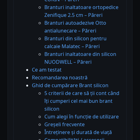
Branturi inaltatoare ortopedice
Zenifique 2.5 cm – Păreri
Branturi autoadezive Otto
antialunecare – Păreri
Branturi din silicon pentru
calcaie Malatec – Păreri
Branturi inaltatoare din silicon
NUODWELL – Păreri
Ce am testat
Recomandarea noastră
Ghid de cumpărare Brant silicon
5 criterii de care să ții cont când
îți cumperi cel mai bun brant
silicon
Cum alegi în funcție de utilizare
Greșeli frecvente
Întreținere și durată de viață
Compatibilități / accesorii