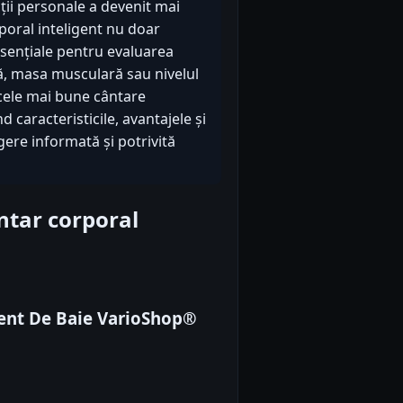
ții personale a devenit mai
rporal inteligent nu doar
sențiale pentru evaluarea
ă, masa musculară sau nivelul
 cele mai bune cântare
d caracteristicile, avantajele și
egere informată și potrivită
ntar corporal
gent De Baie VarioShop®