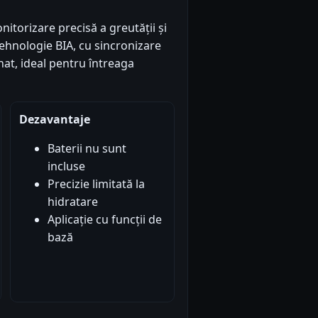
torizare precisă a greutății și
tehnologie BIA, cu sincronizare
inat, ideal pentru întreaga
Dezavantaje
Baterii nu sunt
incluse
Precizie limitată la
hidratare
Aplicație cu funcții de
bază