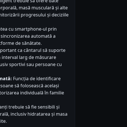
ligent trebuie să ofere date
rporală, masă musculară și alte
torizării progresului și deciziile
atea cu smartphone-ul prin
it sincronizarea automată a
latforme de sănătate.
portant ca cântarul să suporte
n interval larg de măsurare
clusiv sportivi sau persoane cu
omată:
Funcția de identificare
rsoane să folosească același
orizarea individuală în familie
ți trebuie să fie sensibili și
ală, inclusiv hidratarea și masa
ite.