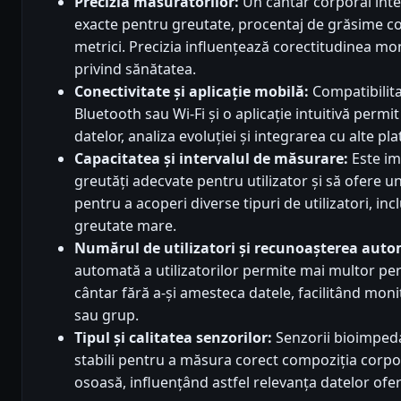
Precizia măsurătorilor:
Un cântar corporal inte
exacte pentru greutate, procentaj de grăsime co
metrici. Precizia influențează corectitudinea moni
privind sănătatea.
Conectivitate și aplicație mobilă:
Compatibilit
Bluetooth sau Wi-Fi și o aplicație intuitivă perm
datelor, analiza evoluției și integrarea cu alte p
Capacitatea și intervalul de măsurare:
Este im
greutăți adecvate pentru utilizator și să ofere u
pentru a acoperi diverse tipuri de utilizatori, in
greutate mare.
Numărul de utilizatori și recunoașterea aut
automată a utilizatorilor permite mai multor pe
cântar fără a-și amesteca datele, facilitând monit
sau grup.
Tipul și calitatea senzorilor:
Senzorii bioimpedan
stabili pentru a măsura corect compoziția corpor
osoasă, influențând astfel relevanța datelor ofer