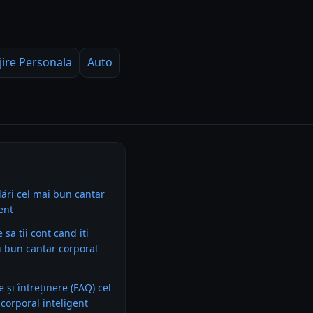
jire Personala
Auto
ări cel mai bun cantar
ent
e sa tii cont cand iti
 bun cantar corporal
e și întreținere (FAQ) cel
corporal inteligent