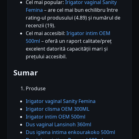
Cel mai popular:
Irigator vaginal Sanity
Femina
– are cel mai bun echilibru între
rating-ul produsului (4.89) și numărul de
recenzii (19).
Cel mai accesibil:
Irigator intim OEM
500ml
– oferă un raport calitate/preț
excelent datorită capacității mari și
prețului accesibil.
Sumar
Produse
Irigator vaginal Sanity Femina
Irigator clisma OEM 300ML
Irigator intim OEM 500ml
Dus vaginal Lansinoh 360ml
Dus igiena intima enkourakoko 500ml