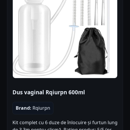
Dus vaginal Rqiurpn 600ml
Brand:
Rqiurpn
Kit complet cu 6 duze de înlocuire și furtun lung
de 3.3m pentru clismă. Rating produs: 5/5 (nr.