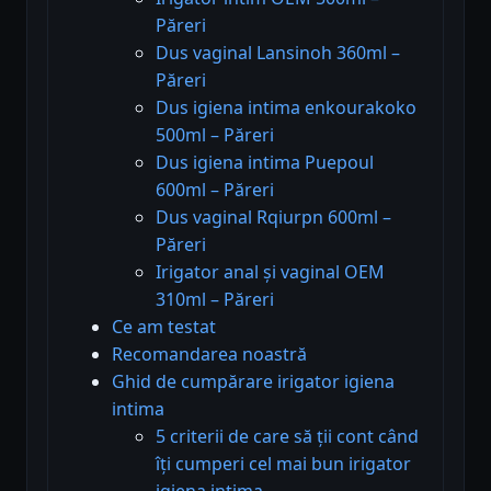
Păreri
Dus vaginal Lansinoh 360ml –
Păreri
Dus igiena intima enkourakoko
500ml – Păreri
Dus igiena intima Puepoul
600ml – Păreri
Dus vaginal Rqiurpn 600ml –
Păreri
Irigator anal și vaginal OEM
310ml – Păreri
Ce am testat
Recomandarea noastră
Ghid de cumpărare irigator igiena
intima
5 criterii de care să ții cont când
îți cumperi cel mai bun irigator
igiena intima