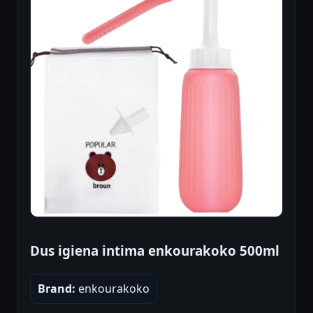
Dus igiena intima enkourakoko 500ml
Brand:
enkourakoko