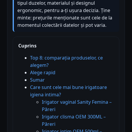
tipul duzelor, materialul și designul
ergonomic, pentru a-ți ușura decizia. Ține
minte: prețurile menționate sunt cele de la
momentul colectării datelor și pot varia.
Cuprins
Top 8: comparația produselor, ce
alegem?
Alege rapid
Sumar
Care sunt cele mai bune irigatoare
igiena intima?
Irigator vaginal Sanity Femina –
Păreri
Irigator clisma OEM 300ML –
Păreri
Irigator intim OEM 500ml –