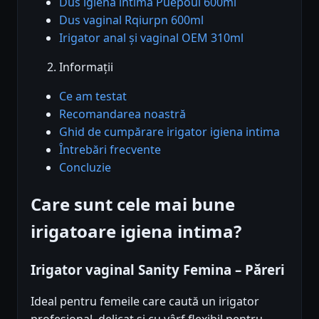
Dus igiena intima Puepoul 600ml
Dus vaginal Rqiurpn 600ml
Irigator anal și vaginal OEM 310ml
Informații
Ce am testat
Recomandarea noastră
Ghid de cumpărare irigator igiena intima
Întrebări frecvente
Concluzie
Care sunt cele mai bune
irigatoare igiena intima?
Irigator vaginal Sanity Femina – Păreri
Ideal pentru femeile care caută un irigator