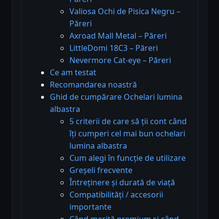
Valiosa Ochi de Pisica Negru –
Păreri
Axroad Mall Metal – Păreri
LittleDomi 18C3 – Păreri
Nevermore Cat-eye – Păreri
Ce am testat
Recomandarea noastră
Ghid de cumpărare Ochelari lumina
albastra
5 criterii de care să ții cont când
îți cumperi cel mai bun ochelari
lumina albastra
Cum alegi în funcție de utilizare
Greșeli frecvente
Întreținere și durată de viață
Compatibilități / accesorii
importante
Când merită premium și când