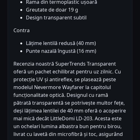
Rama din termoplastic ușoară
Greutate de doar 19 g
Design transparent subtil
Contra
Lățime lentilă redusă (40 mm)
Punte nazală îngustă (16 mm)
Recenzia noastră SuperTrends Transparent
oferă un pachet echilibrat pentru uz zilnic. Cu
protecție UV și antireflex, se plasează peste
modelul Nevermore Wayfarer la capitolul
funcționalitate optică. Designul cu ramă
pătrată transparentă se potrivește multor fețe,
deși lățimea lentilei de 40 mm oferă o acoperire
mai mică decât LittleDomi LD-203. Acesta este
un ochelari lumina albastra bun pentru birou,
livrat cu lavetă din microfibră și toc, asigurând