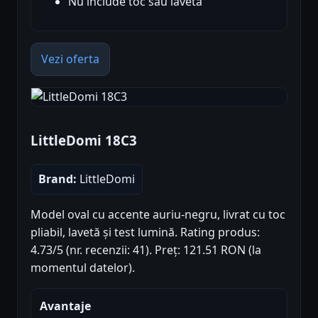
Nu include toc sau lavetă
Vezi oferta
LittleDomi 18C3
Brand:
LittleDomi
Model oval cu accente auriu-negru, livrat cu toc
pliabil, lavetă și test lumină. Rating produs:
4.73/5 (nr. recenzii: 41). Preț: 121.51 RON (la
momentul datelor).
Avantaje