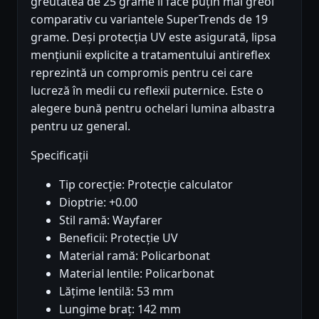
greutatea de 25 grame îl face puțin mai greoi
comparativ cu variantele SuperTrends de 19
grame. Deși protecția UV este asigurată, lipsa
mențiunii explicite a tratamentului antireflex
reprezintă un compromis pentru cei care
lucreză în medii cu reflexii puternice. Este o
alegere bună pentru ochelari lumina albastra
pentru uz general.
Specificații
Tip corecție: Protecție calculator
Dioptrie: +0.00
Stil ramă: Wayfarer
Beneficii: Protecție UV
Material ramă: Policarbonat
Material lentile: Policarbonat
Lățime lentilă: 53 mm
Lungime braț: 142 mm