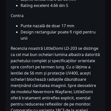
Rating excelent 4.66 din 5
Contra
Punte nazală de doar 17 mm
Design rectangular poate fi rigid pentru
unii
Recenzia noastră LittleDomi LD-203 se distinge
ca cel mai bun ochelari lumina albastra datorită
pachetului complet și specificațiilor orientate
spre confort pe termen lung. Cu o lățime a
lentilei de 56 mm și protecție UV400, acești
ochelari blochează radiațiile dăunătoare
menținând claritatea imaginii. Spre deosebire
de modelul Nevermore Wayfarer, LittleDomi
oferă tratament antireflex explicit, esențial
pentru reducerea reflexiilor de pe monitor.
Comparativ cu varianta 18C3 de la același