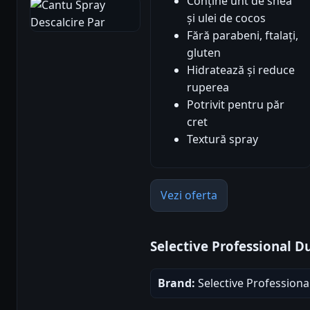
Conține unt de shea
și ulei de cocos
Fără parabeni, ftalați,
gluten
Hidratează și reduce
ruperea
Potrivit pentru păr
cret
Textură spray
Vezi oferta
Selective Professional D
Brand:
Selective Professiona