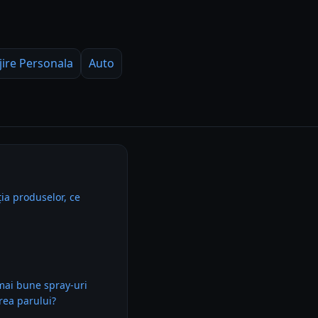
jire Personala
Auto
ia produselor, ce
mai bune spray-uri
rea parului?