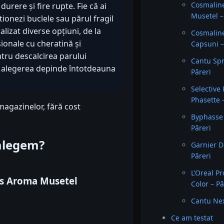
Cosmalin
durere și fire rupte. Fie că ai
Musetel –
stionezi buclele sau părul fragil
alizat diverse opțiuni, de la
Cosmalin
ionale cu cheratină și
Capsuni –
ntru descalcirea parului
Cantu Spr
iar alegerea depinde întotdeauna
Păreri
Selective
Phasette 
magazinelor, fără cost
Byphasse 
Păreri
 alegem?
Garnier D
Păreri
L’Oreal P
ds Aroma Musetel
Color – Pă
Cantu Nex
Ce am testat