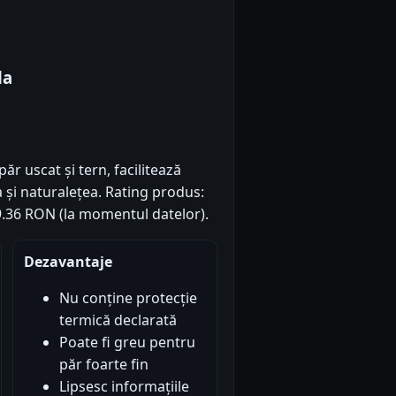
da
păr uscat și tern, facilitează
 și naturalețea. Rating produs:
 19.36 RON (la momentul datelor).
Dezavantaje
Nu conține protecție
termică declarată
Poate fi greu pentru
păr foarte fin
Lipsesc informațiile