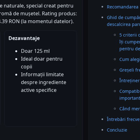
 naturale, special creat pentru
Recomandarea 
u aromă de mușetel. Rating produs:
Ghid de cumpăr
 18.39 RON (la momentul datelor).
descalcirea par
5 criterii
Dezavantaje
îți cumpe
pentru de
Doar 125 ml
Ideal doar pentru
Cum alegi 
copii
Greșeli f
Informații limitate
Întreținer
despre ingrediente
active specifice
Compatibil
importan
Când mer
Întrebări frecv
Concluzie