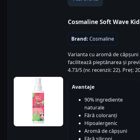
Cosmaline Soft Wave Ki
Brand:
Cosmaline
Varianta cu aromă de căpșuni 
facilitează pieptănarea și prev
4.73/5 (nr. recenzii: 22). Preț:
Avantaje
90% ingrediente
naturale
Fără coloranți
Hipoalergenic
Aromă de căpșuni
Fără siliconi