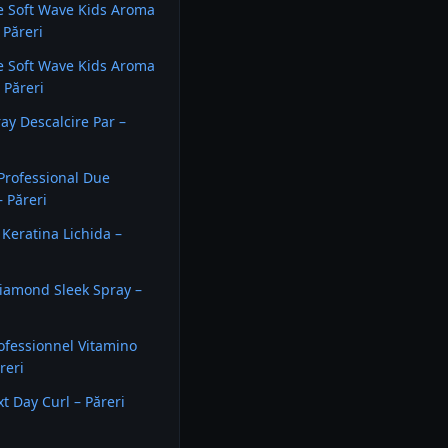
e Soft Wave Kids Aroma
 Păreri
e Soft Wave Kids Aroma
 Păreri
ay Descalcire Par –
 Professional Due
– Păreri
Keratina Lichida –
iamond Sleek Spray –
rofessionnel Vitamino
reri
t Day Curl – Păreri