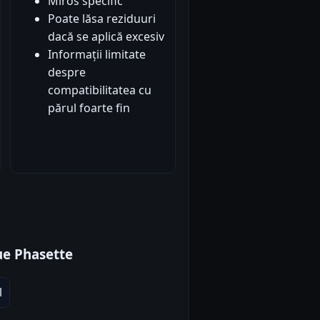
Miros specific
Poate lăsa reziduuri
dacă se aplică excesiv
Informații limitate
despre
compatibilitatea cu
părul foarte fin
ue Phasette
l