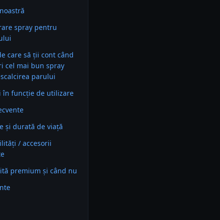
noastră
are spray pentru
ului
 de care să ții cont când
ri cel mai bun spray
scalcirea parului
în funcție de utilizare
recvente
e și durată de viață
ități / accesorii
te
ită premium și când nu
ente