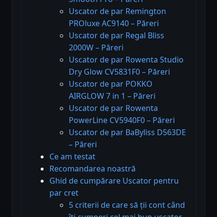
Uscator de par Remington
PROluxe AC9140 – Păreri
Uscator de par Regal Bliss
2000W – Păreri
Uscator de par Rowenta Studio
Dry Glow CV5831F0 – Păreri
Uscator de par POKKO
AIRGLOW 7 in 1 – Păreri
Uscator de par Rowenta
PowerLine CV5940F0 – Păreri
Uscator de par BaByliss D563DE
– Păreri
Ce am testat
Recomandarea noastră
Ghid de cumpărare Uscator pentru
par cret
5 criterii de care să ții cont când
îți cumperi cel mai bun uscator