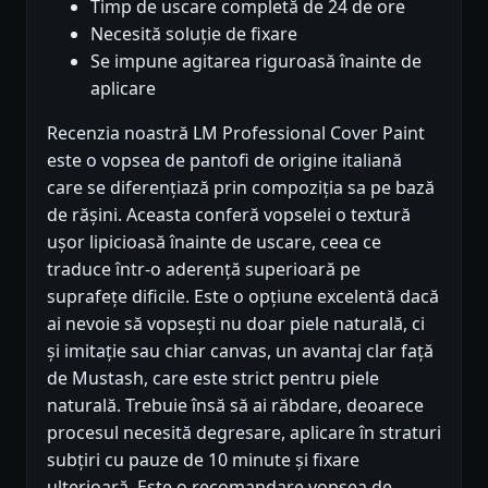
Timp de uscare completă de 24 de ore
Necesită soluție de fixare
Se impune agitarea riguroasă înainte de
aplicare
Recenzia noastră LM Professional Cover Paint
este o vopsea de pantofi de origine italiană
care se diferențiază prin compoziția sa pe bază
de rășini. Aceasta conferă vopselei o textură
ușor lipicioasă înainte de uscare, ceea ce
traduce într-o aderență superioară pe
suprafețe dificile. Este o opțiune excelentă dacă
ai nevoie să vopsești nu doar piele naturală, ci
și imitație sau chiar canvas, un avantaj clar față
de Mustash, care este strict pentru piele
naturală. Trebuie însă să ai răbdare, deoarece
procesul necesită degresare, aplicare în straturi
subțiri cu pauze de 10 minute și fixare
ulterioară. Este o recomandare vopsea de