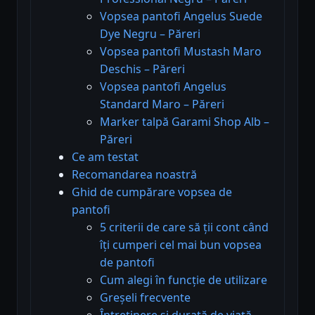
Vopsea pantofi Angelus Suede
Dye Negru – Păreri
Vopsea pantofi Mustash Maro
Deschis – Păreri
Vopsea pantofi Angelus
Standard Maro – Păreri
Marker talpă Garami Shop Alb –
Păreri
Ce am testat
Recomandarea noastră
Ghid de cumpărare vopsea de
pantofi
5 criterii de care să ții cont când
îți cumperi cel mai bun vopsea
de pantofi
Cum alegi în funcție de utilizare
Greșeli frecvente
Întreținere și durată de viață