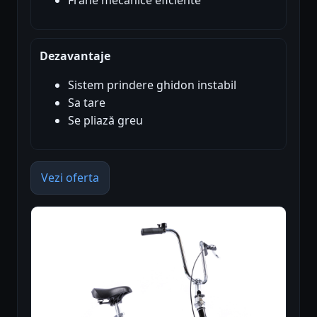
Frâne mecanice eficiente
Dezavantaje
Sistem prindere ghidon instabil
Sa tare
Se pliază greu
Vezi oferta