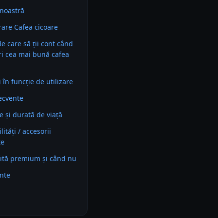
noastră
are Cafea cicoare
 de care să ții cont când
ri cea mai bună cafea
în funcție de utilizare
recvente
e și durată de viață
ități / accesorii
te
ită premium și când nu
ente