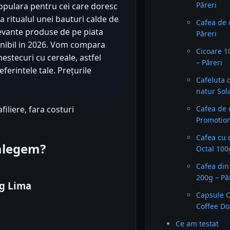
Păreri
populara pentru cei care doresc
 ritualul unei bauturi calde de
Cafea de 
levante produse de pe piata
Păreri
onibil in 2026. Vom compara
Cicoare 1
mestecuri cu cereale, astfel
– Păreri
eferintele tale. Prețurile
Cafeluta d
natur Sol
iliere, fara costuri
Cafea de 
Promotion
Cafea cu 
 alegem?
Octal 100
Cafea din
200g – Pă
0g Lima
Capsule C
Coffee Do
Ce am testat