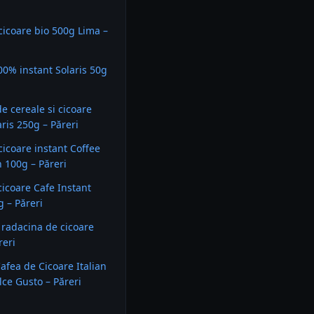
cicoare bio 500g Lima –
00% instant Solaris 50g
e cereale si cicoare
aris 250g – Păreri
cicoare instant Coffee
 100g – Păreri
cicoare Cafe Instant
g – Păreri
 radacina de cicoare
reri
afea de Cicoare Italian
lce Gusto – Păreri