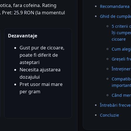
otica, fara cofeina. Rating
Recomandarea 
1). Pret: 25.9 RON (la momentul
Ghid de cumpăr
5 criterii
îți cumpe
Dezavantaje
cicoare
Gust pur de cicoare,
Cum alegi 
poate fi diferit de
Greșeli f
asteptari
Întreținer
Necesita ajustarea
dozajului
Compatibil
Pret usor mai mare
importan
per gram
Când mer
Întrebări frecv
Concluzie