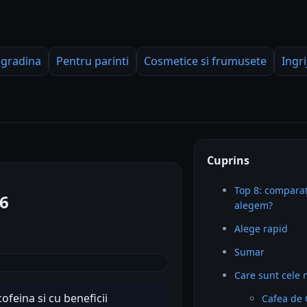
 gradina
Pentru parinti
Cosmetice si frumusete
Ingri
Cuprins
Top 8: comparaț
26
alegem?
Alege rapid
Sumar
Care sunt cele 
cofeina si cu beneficii
Cafea de 