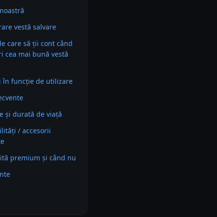
noastră
are vestă salvare
 de care să ții cont când
ri cea mai bună vestă
în funcție de utilizare
recvente
e și durată de viață
ități / accesorii
te
ită premium și când nu
ente