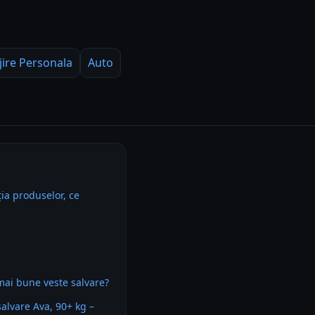
jire Personala
Auto
ia produselor, ce
mai bune veste salvare?
salvare Ava, 90+ kg –