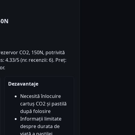
50N
ezervor CO2, 150N, potrivită
 4.33/5 (nr. recenzii: 6). Preț:
or.
Dezavantaje
Necesită înlocuire
cartuș CO2 și pastilă
după folosire
Informații limitate
despre durata de
viață a pastilei