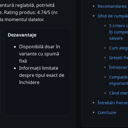
ntură reglabilă, potrivită
Recomandarea 
. Rating produs: 4.74/5 (nr.
Ghid de cumpăr
 la momentul datelor.
5 criterii
îți cumpe
Dezavantaje
salvare
Disponibilă doar în
Cum alegi 
variante cu spumă
Greșeli f
fixă
Întreținer
Informații limitate
despre tipul exact de
Compatibil
închidere
importan
Când mer
Întrebări frecv
Concluzie