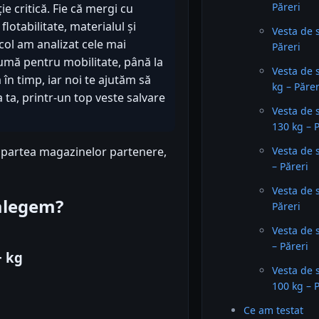
Păreri
e critică. Fie că mergi cu
flotabilitate, materialul și
Vesta de 
col am analizat cele mai
Păreri
pumă pentru mobilitate, până la
Vesta de 
în timp, iar noi te ajutăm să
kg – Părer
 ta, printr-un top veste salvare
Vesta de 
130 kg – 
n partea magazinelor partenere,
Vesta de 
– Păreri
Vesta de 
 alegem?
Păreri
Vesta de 
– Păreri
+ kg
Vesta de 
100 kg – 
Ce am testat