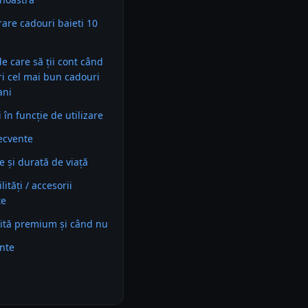
are cadouri baieti 10
 de care să ții cont când
ri cel mai bun cadouri
ani
în funcție de utilizare
recvente
e și durată de viață
ități / accesorii
te
ită premium și când nu
ente