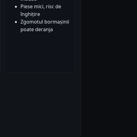
Piese mici, risc de
înghițire
Zgomotul bormașinii
poate deranja