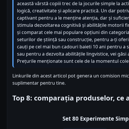
această vârstă copiii trec de la jocurile simple la act
logică, creativitate și aplicare practică. Un dar potriv
captivant pentru a le menține atenția, dar și sufici
stimula dezvoltarea cognitivă și abilitățile motorii fi
și comparat cele mai populare opțiuni din categoria 
seturilor de știință sau construcție, pentru a-ți oferi
cauți pe cel mai bun cadouri baieti 10 ani pentru a st
sau pentru a dezvolta abilitățile lingvistice, vei găsi
Prețurile menționate sunt cele de la momentul colect
Linkurile din acest articol pot genera un comision mic
suplimentar pentru tine.
Top 8: comparația produselor, ce
Set 80 Experimente Simp