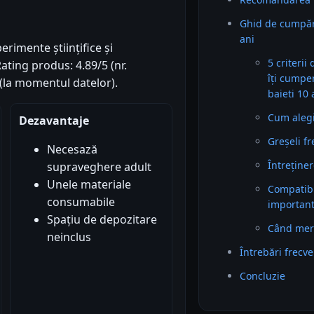
Ghid de cumpăr
ani
rimente științifice și
5 criterii
ating produs: 4.89/5 (nr.
îți cumpe
 (la momentul datelor).
baieti 10 
Cum alegi 
Dezavantaje
Greșeli f
Necesază
Întreținer
supraveghere adult
Unele materiale
Compatibil
consumabile
importan
Spațiu de depozitare
Când mer
neinclus
Întrebări frecv
Concluzie