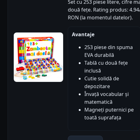
Set cu 253 piese litere, cifre 
două fețe. Rating produs: 4.94/5
RON (la momentul datelor).
Avantaje
253 piese din spuma
EVA durabilă
Tablă cu două fețe
inclusă
Cutie solidă de
depozitare
Învață vocabular și
matematică
Magneți puternici pe
toată suprafața