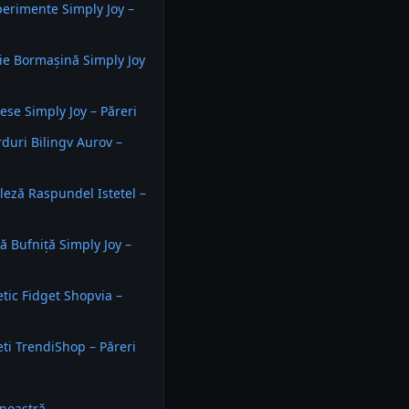
perimente Simply Joy –
ie Bormașină Simply Joy
ese Simply Joy – Păreri
rduri Bilingv Aurov –
leză Raspundel Istetel –
ă Bufniță Simply Joy –
tic Fidget Shopvia –
ti TrendiShop – Păreri
noastră