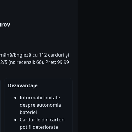
urov
omână/Engleză cu 112 carduri și
/5 (nr. recenzii: 66). Preț: 99.99
Dezavantaje
Informații limitate
despre autonomia
bateriei
Cardurile din carton
pot fi deteriorate