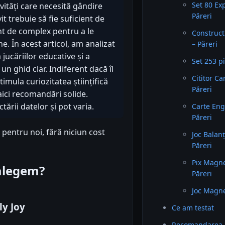
Set 80 Ex
ivități care necesită gândire
Păreri
it trebuie să fie suficient de
ent de complex pentru a le
Construct
ne. În acest articol, am analizat
– Păreri
jucăriilor educative și a
Set 253 pi
 un ghid clar. Indiferent dacă îl
Cititor Ca
imula curiozitatea științifică
Păreri
 aici recomandări solide.
ării datelor și pot varia.
Carte Eng
Păreri
 pentru noi, fără niciun cost
Joc Balanț
Păreri
Pix Magne
 alegem?
Păreri
Joc Magne
ly Joy
Ce am testat
Recomandarea 