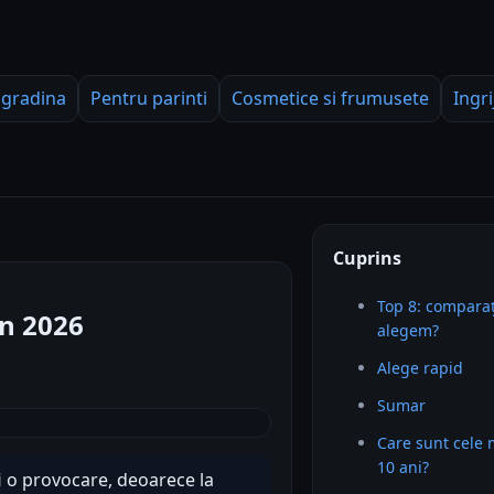
 gradina
Pentru parinti
Cosmetice si frumusete
Ingri
Cuprins
Top 8: comparaț
în 2026
alegem?
Alege rapid
Sumar
Care sunt cele 
10 ani?
i o provocare, deoarece la