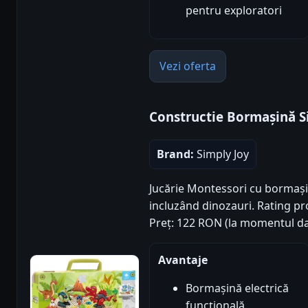
pentru exploratori
Vezi oferta
Constructie Bormașină S
Brand:
Simply Joy
Jucărie Montessori cu bormașin
incluzând dinozauri. Rating prod
Preț: 122 RON (la momentul da
Avantaje
Bormașină electrică
funcțională