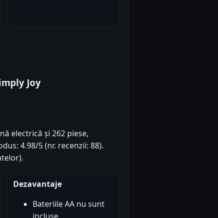
imply Joy
ă electrică și 262 piese,
us: 4.98/5 (nr. recenzii: 88).
telor).
Dezavantaje
Bateriile AA nu sunt
incluse