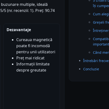
5 criterii
buzunare multiple, ideală
îți cumpe
/5 (nr. recenzii: 1). Preț: 90.74
Cum alegi 
Greșeli f
Dezavantaje
Întreținer
Compatibil
Cureaua magnetică
importan
poate fi incomodă
pentru unii utilizatori
Când mer
Preț mai ridicat
Întrebări frecv
Informații limitate
Concluzie
despre greutate