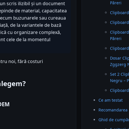
Păreri
n scris ilizibil și un document
epinde de material, capacitatea
Clipboard
e precum buzunarele sau cureaua
Clipboard
ață, de la variantele de bază
ogică cu organizare complexă,
Clipboard
Păreri
sunt cele de la momentul
Clipboard
Dosar Cli
tru noi, fără costuri
Zggzerg N
Set 2 Cli
Negru – P
 alegem?
Clipboard
Ce am testat
 OEM
Recomandarea 
Ghid de cumpăr