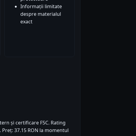
Informații limitate
despre materialul
exact
rn și certificare FSC. Rating
9). Preț: 37.15 RON la momentul