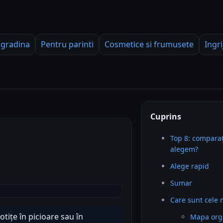
 gradina
Pentru parinti
Cosmetice si frumusete
Ingri
Cuprins
Top 8: comparaț
alegem?
Alege rapid
Sumar
Care sunt cele 
tițe în picioare sau în
Mapa org