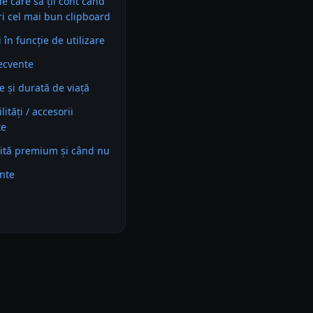
 de care să ții cont când
ri cel mai bun clipboard
în funcție de utilizare
recvente
e și durată de viață
ități / accesorii
te
ită premium și când nu
ente