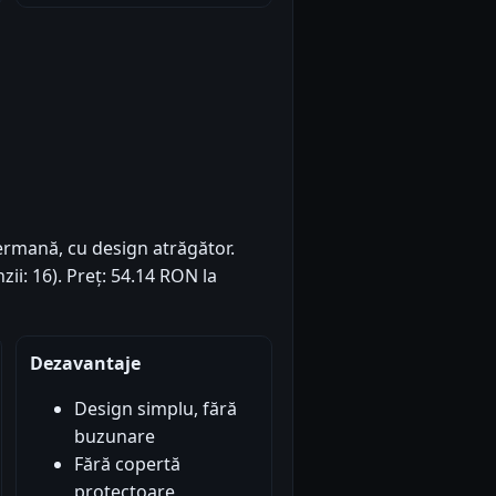
ermană, cu design atrăgător.
zii: 16). Preț: 54.14 RON la
Dezavantaje
Design simplu, fără
buzunare
Fără copertă
protectoare