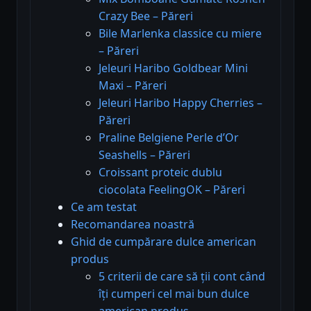
Crazy Bee – Păreri
Bile Marlenka classice cu miere
– Păreri
Jeleuri Haribo Goldbear Mini
Maxi – Păreri
Jeleuri Haribo Happy Cherries –
Păreri
Praline Belgiene Perle d’Or
Seashells – Păreri
Croissant proteic dublu
ciocolata FeelingOK – Păreri
Ce am testat
Recomandarea noastră
Ghid de cumpărare dulce american
produs
5 criterii de care să ții cont când
îți cumperi cel mai bun dulce
american produs