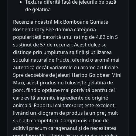
Textura diferită față de jeleurile pe bază
de gelatină
Recenzia noastră Mix Bomboane Gumate
Roshen Crazy Bee domină categoria
popularității datorită unui rating de 4.82 din 5
susținut de 57 de recenzii. Acest dulce se
distinge prin umplutura sa fină și utilizarea
sucului natural de fructe, oferind o aromă mai
autentică decât variantele cu arome artificiale.
Spre deosebire de Jeleuri Haribo Goldbear Mini
Maxi, acest produs nu folosește gelatină de
porc, fiind o opțiune mai potrivită pentru cei
care evită anumite ingrediente de origine
animală. Raportul calitate/preț este excelent,
livrând un kilogram de produs la un preț mult
sub alți competitori. Compromisul ține de
aditivii precum caragenanul și de necesitatea
unei depozitări atente. Este cel mai bun dulce