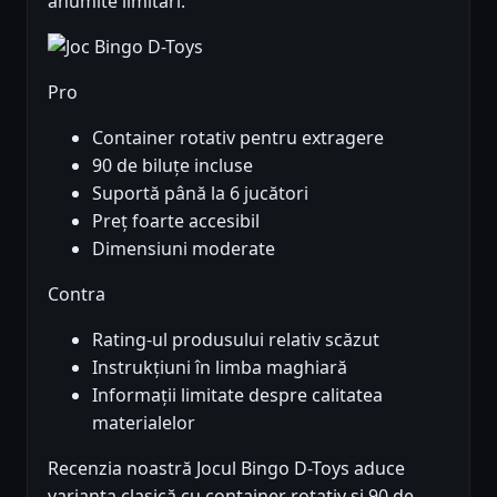
anumite limitări.
Pro
Container rotativ pentru extragere
90 de biluțe incluse
Suportă până la 6 jucători
Preț foarte accesibil
Dimensiuni moderate
Contra
Rating-ul produsului relativ scăzut
Instrukțiuni în limba maghiară
Informații limitate despre calitatea
materialelor
Recenzia noastră Jocul Bingo D-Toys aduce
varianta clasică cu container rotativ și 90 de