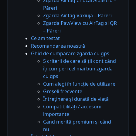
Zgarda AirTag Chucai Albastru –
Păreri
Zgarda AirTag Vaxiuja – Păreri
Zgarda PawView cu AirTag si QR
– Păreri
Ce am testat
Recomandarea noastră
Ghid de cumpărare zgarda cu gps
5 criterii de care să ții cont când
îți cumperi cel mai bun zgarda
cu gps
Cum alegi în funcție de utilizare
Greșeli frecvente
Întreținere și durată de viață
Compatibilități / accesorii
importante
Când merită premium și când
nu