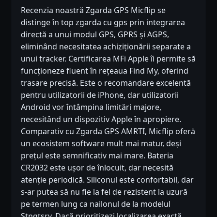
Recenzia noastră Zgarda GPS Micflip se
distinge în top zgarda cu gps prin integrarea
directă a unui modul GPS, GPRS și AGPS,
eliminând necesitatea achiziționării separate a
unui tracker. Certificarea MFi Apple îi permite să
funcționeze fluent în rețeaua Find My, oferind
trasare precisă. Este o recomandare excelentă
pentru utilizatorii de iPhone, dar utilizatorii
Android vor întâmpina limitări majore,
necesitând un dispozitiv Apple în apropiere.
Comparativ cu Zgarda GPS AMRTI, Micflip oferă
un ecosistem software mult mai matur, deși
prețul este semnificativ mai mare. Bateria
CR2032 este ușor de înlocuit, dar necesită
atenție periodică. Siliconul este confortabil, dar
s-ar putea să nu fie la fel de rezistent la uzură
pe termen lung ca nailonul de la modelul
Stnqtsrv. Dacă prioritizezi localizarea exactă