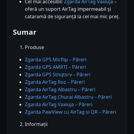
Cel mai accesibil:
Zgarda AirTag Vaxiuja
–
oferă un suport AirTag impermeabil și
cataramă de siguranță la cel mai mic preț.
Sumar
Produse
Zgarda GPS Micflip – Păreri
Zgarda GPS AMRTI – Păreri
Zgarda GPS Stnqtsrv – Păreri
Zgarda AirTag Roz – Păreri
Zgarda AirTag Albastru – Păreri
Zgarda AirTag Chucai Albastru – Păreri
Zgarda AirTag Vaxiuja – Păreri
Zgarda PawView cu AirTag si QR – Păreri
Informații