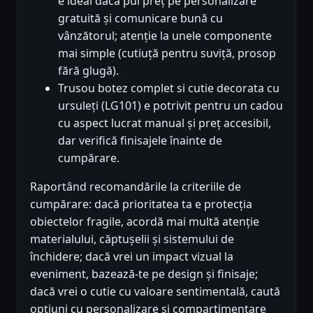
e ideal dacă pui preț pe personalizare
gratuită și comunicare bună cu
vânzătorul; atenție la unele componente
mai simple (cutiuță pentru suviță, prosop
fără glugă).
Trusou botez complet si cutie decorata cu
ursuleți (LG101) e potrivit pentru un cadou
cu aspect lucrat manual și preț accesibil,
dar verifică finisajele înainte de
cumpărare.
Raportând recomandările la criteriile de
cumpărare: dacă prioritatea ta e protecția
obiectelor fragile, acordă mai multă atenție
materialului, căptușelii și sistemului de
închidere; dacă vrei un impact vizual la
eveniment, bazează-te pe design și finisaje;
dacă vrei o cutie cu valoare sentimentală, caută
opțiuni cu personalizare și compartimentare