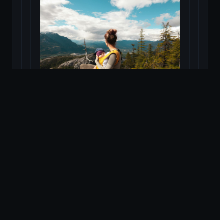
Cel mai bun marsupiu pentru
bebeluși: Ghid complet pentru
confort și siguranță
Citește