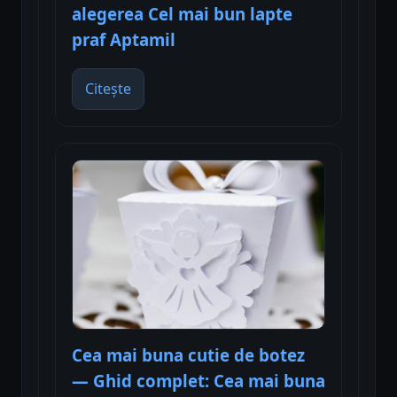
alegerea Cel mai bun lapte
praf Aptamil
Citește
Cea mai buna cutie de botez
— Ghid complet: Cea mai buna