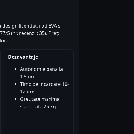
esign licentiat, roti EVA si
7/5 (nr. recenzii: 35). Preț:
or).
Dezavantaje
Autonomie pana la
1.5 ore
Timp de incarcare 10-
12 ore
Greutate maxima
suportata 25 kg