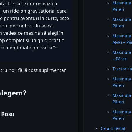
Masinuta
ă. Fie că te interesează o
Păreri
, un ride-on gravitational care
le pentru aventuri în curte, este
Masinuta 
radul de confort. În acest
Păreri
m vedea ce mașină să alegi în
Masinuta
top complet și un ghid practic
AMG – Păr
ile menționate pot varia în
Masinuta
– Păreri
Tractor cu
tru noi, fără cost suplimentar
Masinuta
Păreri
 alegem?
Masinuta
Păreri
Masinuta 
 Rosu
Păreri
Ce am testat