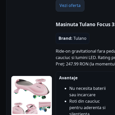
Vezi oferta
Masinuta Tulano Focus 3
Brand:
Tulano
Ride-on gravitational fara pedal
cauciuc si lumini LED. Rating pr
Preț: 247.99 RON (la momentul
Avantaje
Nu necesita baterii
sau incarcare
Roti din cauciuc
pentru aderenta si
silentienta