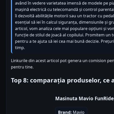
având în vedere varietatea imensă de modele pe piaț
mașină electrică cu telecomandă și control parental
îi dezvoltă abilitățile motorii sau un tractor cu peda
esențial să iei în calcul siguranța, dimensiunile și g
articol, vom analiza cele mai populare opțiuni și vo
funcție de stilul de joacă al copilului. Promitem un 
pentru a te ajuta să iei cea mai bună decizie. Prețur
timp.
Linkurile din acest articol pot genera un comision pen
pentru tine.
Top 8: comparația produselor, ce
Masinuta Mavio FunRide
Brand:
Mavio