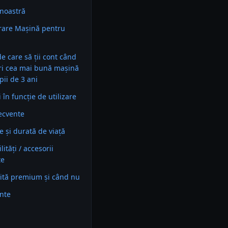
noastră
rare Mașină pentru
 de care să ții cont când
ri cea mai bună mașină
pii de 3 ani
în funcție de utilizare
recvente
e și durată de viață
ități / accesorii
te
ită premium și când nu
ente