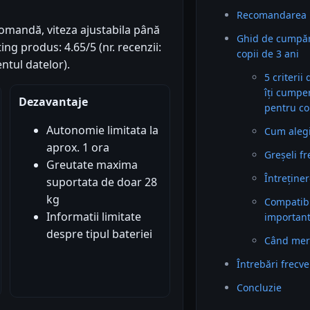
Recomandarea 
comandă, viteza ajustabila până
Ghid de cumpă
ing produs: 4.65/5 (nr. recenzii:
copii de 3 ani
ntul datelor).
5 criterii
îți cumpe
Dezavantaje
pentru co
Autonomie limitata la
Cum alegi 
aprox. 1 ora
Greșeli f
Greutate maxima
Întreținer
suportata de doar 28
kg
Compatibil
Informatii limitate
importan
despre tipul bateriei
Când mer
Întrebări frecv
Concluzie