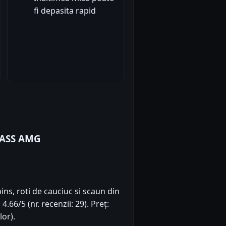
fi depasita rapid
LASS AMG
ns, roti de cauciuc si scaun din
.66/5 (nr. recenzii: 29). Preț:
or).