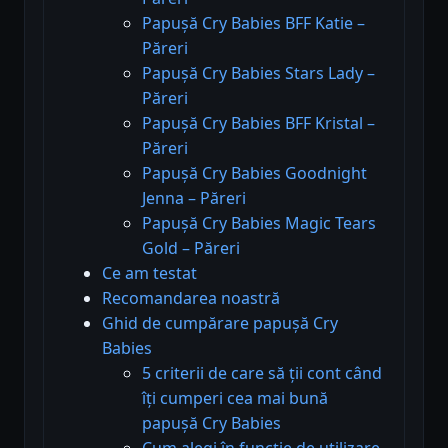
Papușă Cry Babies BFF Katie –
Păreri
Papușă Cry Babies Stars Lady –
Păreri
Papușă Cry Babies BFF Kristal –
Păreri
Papușă Cry Babies Goodnight
Jenna – Păreri
Papușă Cry Babies Magic Tears
Gold – Păreri
Ce am testat
Recomandarea noastră
Ghid de cumpărare papușă Cry
Babies
5 criterii de care să ții cont când
îți cumperi cea mai bună
papușă Cry Babies
Cum alegi în funcție de utilizare