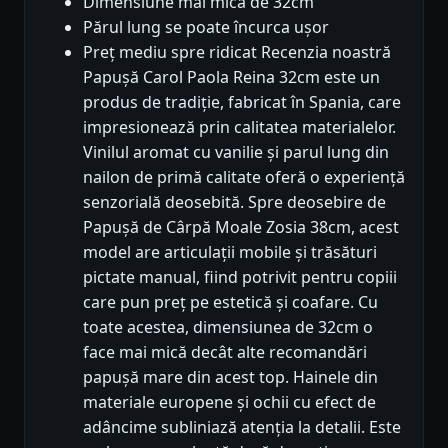
Dimensiune mai mică de 32cm
Părul lung se poate încurca ușor
Preț mediu spre ridicat Recenzia noastră
Papușă Carol Paola Reina 32cm este un
produs de tradiție, fabricat în Spania, care
impresionează prin calitatea materialelor.
Vinilul aromat cu vanilie și parul lung din
nailon de primă calitate oferă o experiență
senzorială deosebită. Spre deosebire de
Papușă de Cârpă Moale Zosia 38cm, acest
model are articulații mobile și trăsături
pictate manual, fiind potrivit pentru copiii
care pun preț pe estetică și coafare. Cu
toate acestea, dimensiunea de 32cm o
face mai mică decât alte recomandări
papușă mare din acest top. Hainele din
materiale europene și ochii cu efect de
adâncime subliniază atenția la detalii. Este