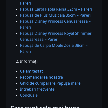
Păreri
Papușă Carol Paola Reina 32cm – Păreri
Papușă de Plus Muzicală 35cm – Păreri
Papușă Disney Princess Cenusareasa –
Păreri
Papușă Disney Princess Royal Shimmer
Cenusareasa – Păreri
Papușă de Cârpă Moale Zosia 38cm –
Păreri
Informații
Ce am testat
Recomandarea noastră
Ghid de cumpărare Papușă mare
Întrebări frecvente
Concluzie
Care sunt cele mai bune