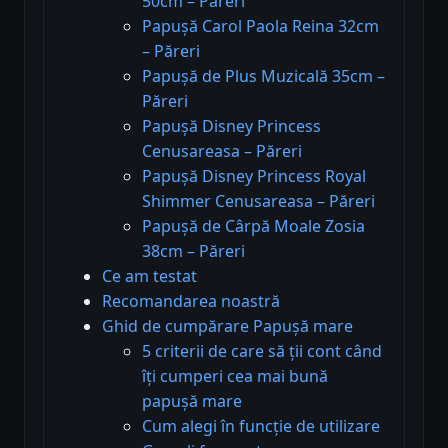
50cm – Păreri
Papușă Carol Paola Reina 32cm
– Păreri
Papușă de Plus Muzicală 35cm –
Păreri
Papușă Disney Princess
Cenusareasa – Păreri
Papușă Disney Princess Royal
Shimmer Cenusareasa – Păreri
Papușă de Cârpă Moale Zosia
38cm – Păreri
Ce am testat
Recomandarea noastră
Ghid de cumpărare Papușă mare
5 criterii de care să ții cont când
îți cumperi cea mai bună
papușă mare
Cum alegi în funcție de utilizare