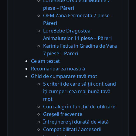
LoreBebe Ursuletul Moonie 7
piese – Păreri
OEM Zana Fermecata 7 piese –
Păreri
LoreBebe Dragostea
Animalutelor 11 piese – Păreri
Karinis Fetita in Gradina de Vara
7 piese – Păreri
Ce am testat
Recomandarea noastră
Ghid de cumpărare tavă mot
5 criterii de care să ții cont când
îți cumperi cea mai bună tavă
mot
Cum alegi în funcție de utilizare
Greșeli frecvente
Întreținere și durată de viață
Compatibilități / accesorii