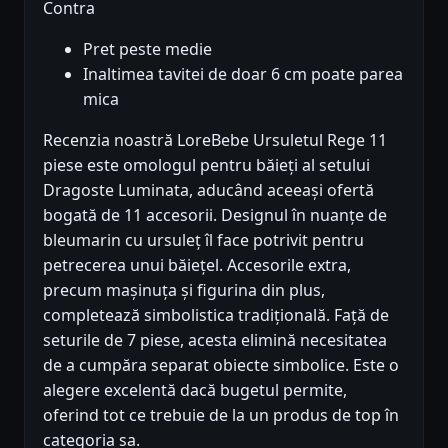
Contra
Pret peste medie
Inaltimea tavitei de doar 6 cm poate parea
mica
Recenzia noastră LoreBebe Ursuletul Rege 11
piese este omologul pentru băieți al setului
Dragoste Luminata, aducând aceeași ofertă
bogată de 11 accesorii. Designul în nuanțe de
bleumarin cu ursuleț îl face potrivit pentru
petrecerea unui băiețel. Accesorile extra,
precum mașinuța și figurina din plus,
completează simbolistica tradițională. Față de
seturile de 7 piese, acesta elimină necesitatea
de a cumpăra separat obiecte simbolice. Este o
alegere excelentă dacă bugetul permite,
oferind tot ce trebuie de la un produs de top în
categoria sa.