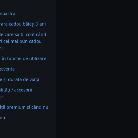
noastră
are cadou băieți 9 ani
 de care să ții cont când
ri cel mai bun cadou
ni
în funcție de utilizare
recvente
e și durată de viață
ități / accesorii
te
ită premium și când nu
ente