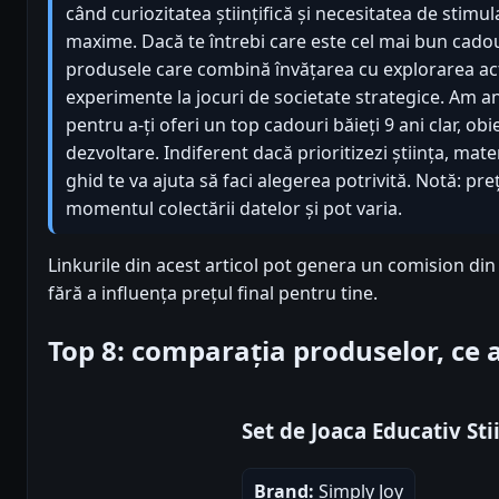
când curiozitatea științifică și necesitatea de stimul
maxime. Dacă te întrebi care este cel mai bun cadou 
produsele care combină învățarea cu explorarea acti
experimente la jocuri de societate strategice. Am an
pentru a-ți oferi un top cadouri băieți 9 ani clar, obi
dezvoltare. Indiferent dacă prioritizezi știința, mat
ghid te va ajuta să faci alegerea potrivită. Notă: pr
momentul colectării datelor și pot varia.
Linkurile din acest articol pot genera un comision di
fără a influența prețul final pentru tine.
Top 8: comparația produselor, ce
Set de Joaca Educativ St
Brand:
Simply Joy