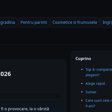
 gradina
Pentru parinti
Cosmetice si frumusete
Ingri
Cuprins
Top 8: comparaț
2026
alegem?
Alege rapid
Sumar
Care sunt cele 
9 ani?
fi o provocare, la o vârstă