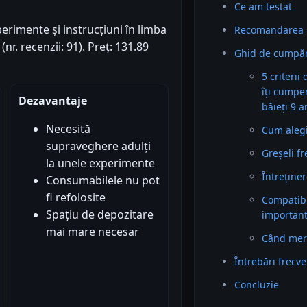
Ce am testat
rimente și instrucțiuni în limba
Recomandarea 
nr. recenzii: 91). Preț: 131.89
Ghid de cumpăr
5 criterii
îți cumpe
Dezavantaje
băieți 9 a
Necesită
Cum alegi 
supraveghere adulți
Greșeli f
la unele experimente
Întreținer
Consumabilele nu pot
fi refolosite
Compatibil
Spațiu de depozitare
importan
mai mare necesar
Când mer
Întrebări frecv
Concluzie