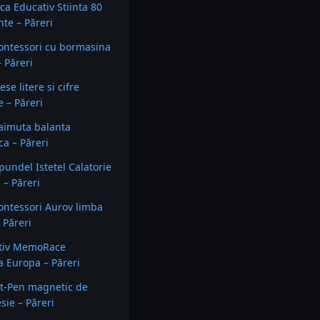
ca Educativ Stiinta 80
te – Păreri
ontessori cu bormasina
– Păreri
ese litere si cifre
 – Păreri
aimuta balanta
a – Păreri
pundel Istetel Calatorie
 – Păreri
ontessori Aurov limba
 Păreri
ativ MemoRace
 Europa – Păreri
t-Pen magnetic de
ie – Păreri