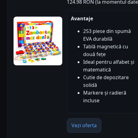
124.98 RON (la momentul datel
Avantaje
253 piese din spumă
EVA durabilă
Tablă magnetică cu
două fețe
Ideal pentru alfabet și
matematică
Cutie de depozitare
solidă
Markere și radieră
incluse
Vezi oferta