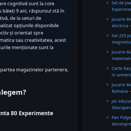
Set de Joa
are cognitivă sunt la cote
Experimen
băieți 9 ani, răspunsul stă în
vă, de la seturi de
Jucarie M
alizat opțiunile disponibile
electrica 
ectiv și orientat spre
Set 253 pi
ematica sau creativitatea, acest
magnetice
ețurile menționate sunt la
Jucarie M
matematic
Carte Ras
n partea magazinelor partenere,
in univers
Jucarie M
 alegem?
Romana –
Joc educ
Descopera
iinta 80 Experimente
Pen Fidge
decompres