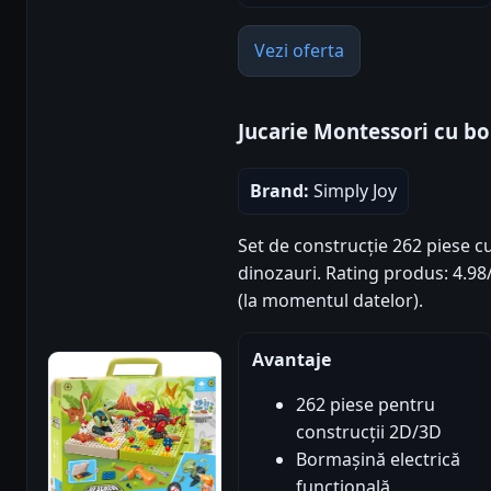
Vezi oferta
Jucarie Montessori cu bo
Brand:
Simply Joy
Set de construcție 262 piese c
dinozauri. Rating produs: 4.98/
(la momentul datelor).
Avantaje
262 piese pentru
construcții 2D/3D
Bormașină electrică
funcțională