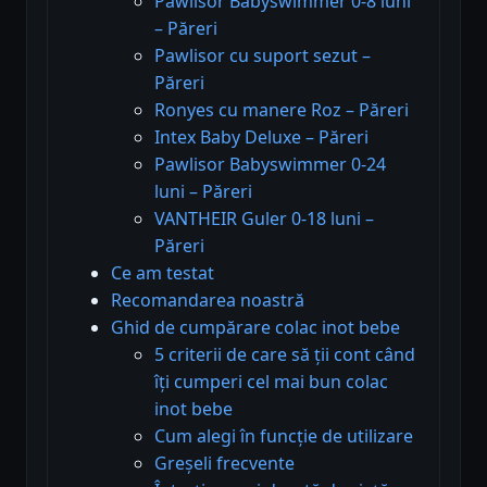
Pawlisor Babyswimmer 0-8 luni
– Păreri
Pawlisor cu suport sezut –
Păreri
Ronyes cu manere Roz – Păreri
Intex Baby Deluxe – Păreri
Pawlisor Babyswimmer 0-24
luni – Păreri
VANTHEIR Guler 0-18 luni –
Păreri
Ce am testat
Recomandarea noastră
Ghid de cumpărare colac inot bebe
5 criterii de care să ții cont când
îți cumperi cel mai bun colac
inot bebe
Cum alegi în funcție de utilizare
Greșeli frecvente