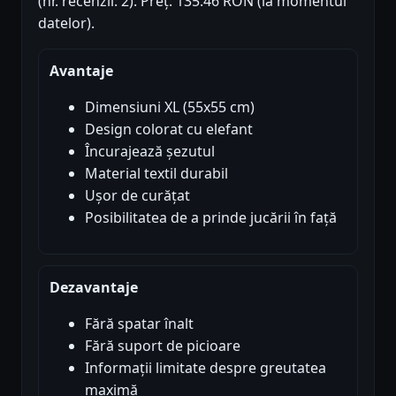
(nr. recenzii: 2). Preț: 135.46 RON (la momentul
datelor).
Avantaje
Dimensiuni XL (55x55 cm)
Design colorat cu elefant
Încurajează șezutul
Material textil durabil
Ușor de curățat
Posibilitatea de a prinde jucării în față
Dezavantaje
Fără spatar înalt
Fără suport de picioare
Informații limitate despre greutatea
maximă