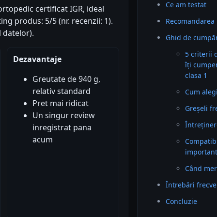
Ce am testat
opedic certificat IGR, ideal
ng produs: 5/5 (nr. recenzii: 1).
Recomandarea 
 datelor).
Ghid de cumpăr
5 criterii
Dezavantaje
îți cumpe
clasa 1
Greutate de 940 g,
relativ standard
Cum alegi 
Pret mai ridicat
Greșeli f
Un singur review
Întreținer
inregistrat pana
acum
Compatibil
importan
Când mer
Întrebări frecv
Concluzie