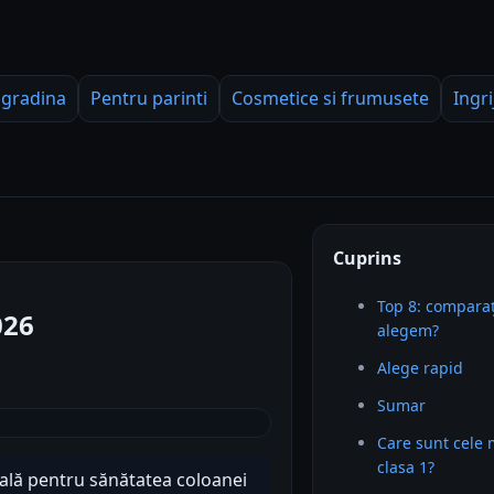
 gradina
Pentru parinti
Cosmetice si frumusete
Ingri
Cuprins
Top 8: comparaț
026
alegem?
Alege rapid
Sumar
Care sunt cele
clasa 1?
ială pentru sănătatea coloanei