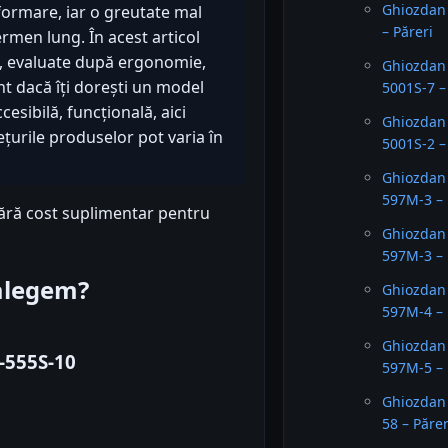
Ghiozdan 
n formare, iar o greutate mal
– Păreri
rmen lung. În acest articol
, evaluate după ergonomie,
Ghiozdan
ent dacă îți dorești un model
5001S-7 –
esibilă, funcțională, aici
Ghiozdan
ețurile produselor pot varia în
5001S-2 –
Ghiozdan
597M-3 – 
fără cost suplimentar pentru
Ghiozdan
597M-3 – 
 alegem?
Ghiozdan
597M-4 – 
Ghiozdan
-555S-10
597M-5 – 
Ghiozdan 
58 – Părer