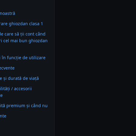
noastră
are ghiozdan clasa 1
 de care să ții cont când
ri cel mai bun ghiozdan
în funcție de utilizare
recvente
e și durată de viață
ități / accesorii
te
ită premium și când nu
ente