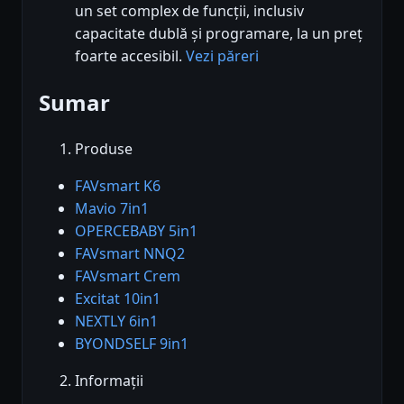
un set complex de funcții, inclusiv
capacitate dublă și programare, la un preț
foarte accesibil.
Vezi păreri
Sumar
Produse
FAVsmart K6
Mavio 7in1
OPERCEBABY 5in1
FAVsmart NNQ2
FAVsmart Crem
Excitat 10in1
NEXTLY 6in1
BYONDSELF 9in1
Informații