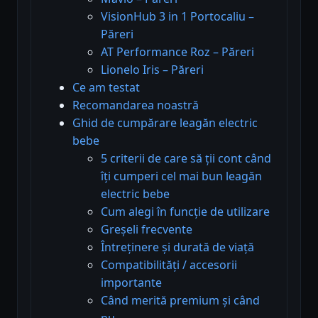
VisionHub 3 in 1 Portocaliu –
Păreri
AT Performance Roz – Păreri
Lionelo Iris – Păreri
Ce am testat
Recomandarea noastră
Ghid de cumpărare leagăn electric
bebe
5 criterii de care să ții cont când
îți cumperi cel mai bun leagăn
electric bebe
Cum alegi în funcție de utilizare
Greșeli frecvente
Întreținere și durată de viață
Compatibilități / accesorii
importante
Când merită premium și când
nu