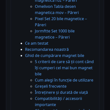
magnetica roz – Păreri
Omelivon Tabla desen
magnetica mov – Păreri
Pixel Set 20 bile magnetice –
Păreri
Jormftte Set 1000 bile
magnetice – Păreri
Ce am testat
Recomandarea noastră
Ghid de cumpărare magnet bile
5 criterii de care să ții cont când
îți cumperi cel mai bun magnet
bile
Cum alegi în funcție de utilizare
Greșeli frecvente
Întreținere și durată de viață
Compatibilități / accesorii
importante