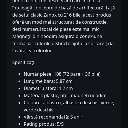
pentru copiii de peste 3 ani care încep să
înțeleagă concepte de bază de arhitectură. Față
de setul clasic Zanox cu 216 bile, acest produs
oferă un mod mai structurat de construcție,
deși numărul total de piese este mai mic.
Magneții din neodim asigură o conexiune
fermă, iar culorile distincte ajută la sortare și la
învățarea culorilor.
Specificații
Număr piese: 108 (72 bare + 36 bile)
Lungime bară: 5.87 cm
Diametru sferă: 1.2 cm
Material: plastic, oțel, magneți neodim
Culoare: albastru, albastru deschis, verde,
verde deschis
Vârstă recomandată: 3 ani+
Rating produs: 5/5