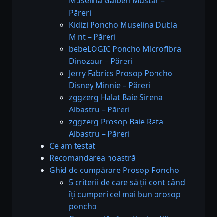
Muselina Galben Mustar –
Păreri
Kidizi Poncho Muselina Dubla
Mint – Păreri
bebeLOGIC Poncho Microfibra
Dinozaur – Păreri
Jerry Fabrics Prosop Poncho
Disney Minnie – Păreri
zggzerg Halat Baie Sirena
Albastru – Păreri
zggzerg Prosop Baie Rata
Albastru – Păreri
Ce am testat
Recomandarea noastră
Ghid de cumpărare Prosop Poncho
5 criterii de care să ții cont când
îți cumperi cel mai bun prosop
poncho