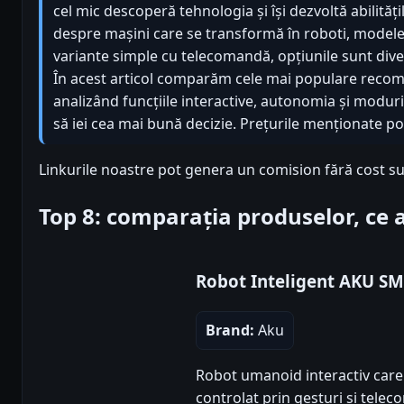
cel mic descoperă tehnologia și își dezvoltă abilități
despre mașini care se transformă în roboti, modele 
variante simple cu telecomandă, opțiunile sunt diver
În acest articol comparăm cele mai populare recom
analizând funcțiile interactive, autonomia și moduri
să iei cea mai bună decizie. Prețurile menționate pot
Linkurile noastre pot genera un comision fără cost su
Top 8: comparația produselor, ce
Robot Inteligent AKU S
Brand:
Aku
Robot umanoid interactiv care 
controlat prin gesturi și tele