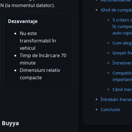
RON (la momentul datelor).
Ghid de cumpăr
5 criterii
Dezavantaje
îți cumpe
auto copi
Nu este
transformabil în
Cum alegi 
vehicul
Greșeli f
Timp de încărcare 70
minute
Întreținer
Dimensiuni relativ
Compatibil
compacte
importan
Când mer
Întrebări frecv
Concluzie
1 Buyya