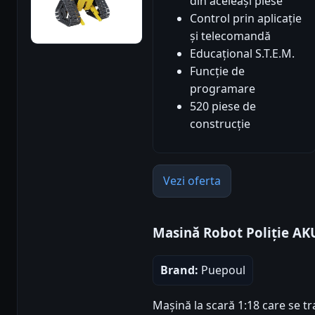
din aceleași piese
Control prin aplicație
și telecomandă
Educațional S.T.E.M.
Funcție de
programare
520 piese de
construcție
Vezi oferta
Masină Robot Poliție AK
Brand:
Puepoul
Mașină la scară 1:18 care se t