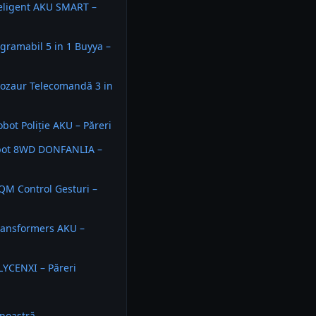
eligent AKU SMART –
gramabil 5 in 1 Buyya –
ozaur Telecomandă 3 in
bot Poliție AKU – Păreri
bot 8WD DONFANLIA –
M Control Gesturi –
ransformers AKU –
LYCENXI – Păreri
noastră