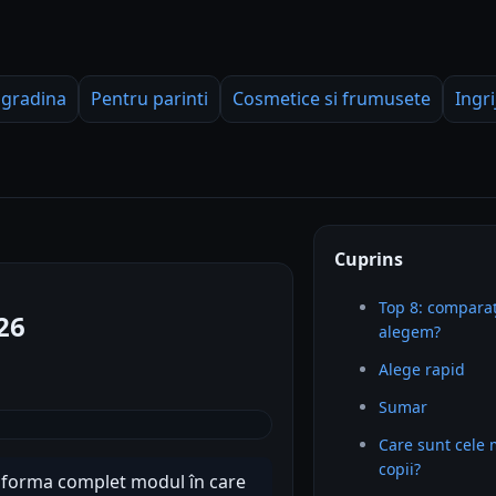
 gradina
Pentru parinti
Cosmetice si frumusete
Ingri
Cuprins
Top 8: comparaț
26
alegem?
Alege rapid
Sumar
Care sunt cele 
copii?
nsforma complet modul în care