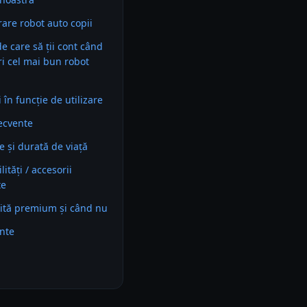
are robot auto copii
 de care să ții cont când
ri cel mai bun robot
i
în funcție de utilizare
recvente
e și durată de viață
ități / accesorii
te
ită premium și când nu
ente