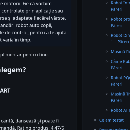
Robot Int
le motorii. Fie că vorbim
Păreri
controlate prin aplicație sau
se și adaptate fiecărei vârste.
Robot pro
andări robot auto copii,
Păreri
le de control, pentru a te ajuta
Robot Din
 varia în timp.
1 – Păreri
Masină Ro
plimentar pentru tine.
Câine Ro
 alegem?
Păreri
Robot RQQ
Păreri
MART
Masină T
Păreri
Robot AT 
Ce am testat
cântă, dansează și poate fi
comandă. Rating produs: 4.47/5
Recomandarea 