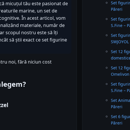
Set figur
 că micuțul tău este pasionat de
Păreri
reaturile marine, un set de
cognitive. În acest articol, vom
Set figur
analizând materiale, număr de
S.Fine – P
iar scopul nostru este să îți
Set figur
cât să știi exact ce set figurine
SWJOYOL 
Set 12 fi
domestice
tru noi, fără niciun cost
Set 12 fi
Omelivon 
 alegem?
Set figur
S.Fine – P
Set Anima
zzel
Păreri
Set 6 fig
Păreri