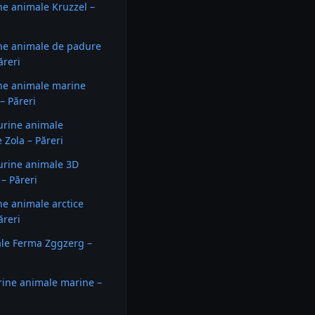
ine animale Kruzzel –
ine animale de padure
ăreri
ine animale marine
– Păreri
gurine animale
 Zola – Păreri
gurine animale 3D
– Păreri
ine animale arctice
ăreri
le Ferma Zggzerg –
urine animale marine –