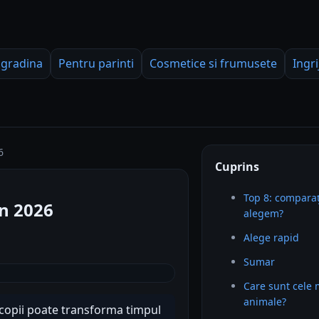
 gradina
Pentru parinti
Cosmetice si frumusete
Ingri
6
Cuprins
Top 8: comparaț
în 2026
alegem?
Alege rapid
Sumar
Care sunt cele 
animale?
 copii poate transforma timpul