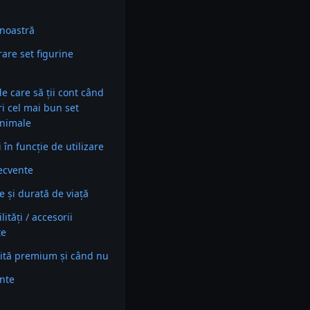
noastră
are set figurine
 de care să ții cont când
ri cel mai bun set
animale
în funcție de utilizare
recvente
e și durată de viață
ități / accesorii
te
ită premium și când nu
ente