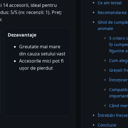
Ce am testat
i 14 accesorii, ideal pentru
s: 5/5 (nr. recenzii: 1). Preț:
Recomandarea 
r.
Ghid de cumpăr
animale
Dezavantaje
5 criterii
îți cumpe
Greutate mai mare
figurine 
din cauza setului vast
Cum alegi 
Accesorile mici pot fi
ușor de pierdut
Greșeli f
Întreținer
Compatibil
importan
Când mer
Întrebări frecv
Concluzie