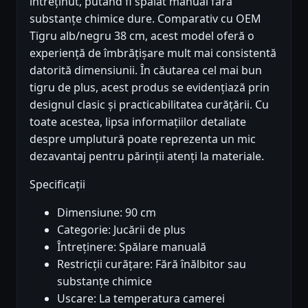
întreținut, putând fi spălat manual fără
substanțe chimice dure. Comparativ cu OEM
Tigru alb/negru 38 cm, acest model oferă o
experiență de îmbrățișare mult mai consistentă
datorită dimensiunii. În căutarea cel mai bun
tigru de plus, acest produs se evidențiază prin
designul clasic și practicabilitatea curățării. Cu
toate acestea, lipsa informațiilor detaliate
despre umplutură poate reprezenta un mic
dezavantaj pentru părinții atenți la materiale.
Specificații
Dimensiune: 90 cm
Categorie: Jucării de plus
Întreținere: Spălare manuală
Restricții curățare: Fără înălbitor sau
substanțe chimice
Uscare: La temperatura camerei