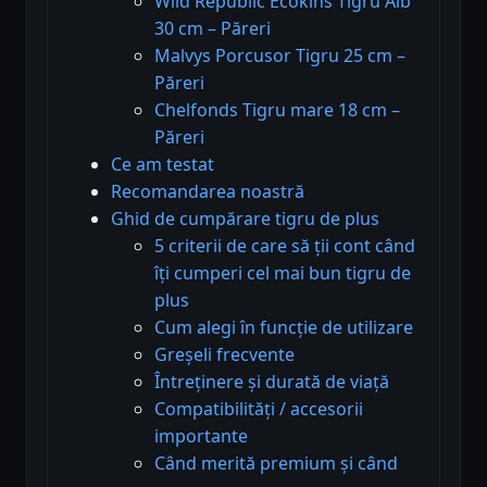
Wild Republic Ecokins Tigru Alb
30 cm – Păreri
Malvys Porcusor Tigru 25 cm –
Păreri
Chelfonds Tigru mare 18 cm –
Păreri
Ce am testat
Recomandarea noastră
Ghid de cumpărare tigru de plus
5 criterii de care să ții cont când
îți cumperi cel mai bun tigru de
plus
Cum alegi în funcție de utilizare
Greșeli frecvente
Întreținere și durată de viață
Compatibilități / accesorii
importante
Când merită premium și când